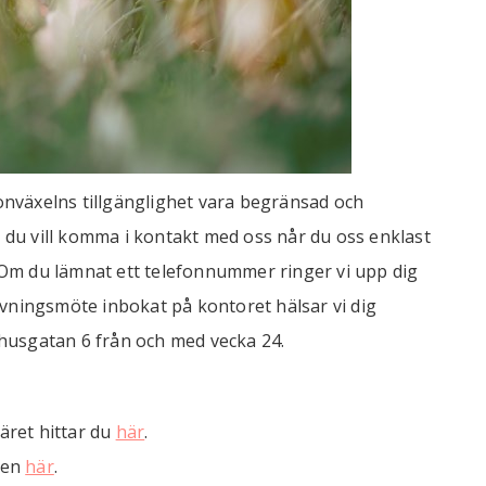
onväxelns tillgänglighet vara begränsad och
 du vill komma i kontakt med oss når du oss enklast
 Om du lämnat ett telefonnummer ringer vi upp dig
givningsmöte inbokat på kontoret hälsar vi dig
dhusgatan 6 från och med vecka 24.
äret hittar du
här
.
ssen
här
.