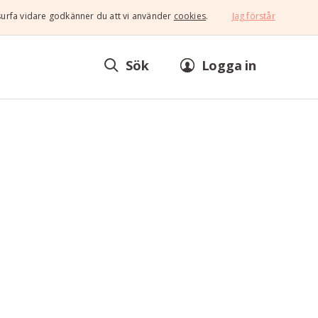
surfa vidare godkänner du att vi använder
cookies
.
Jag förstår
Sök
Logga in